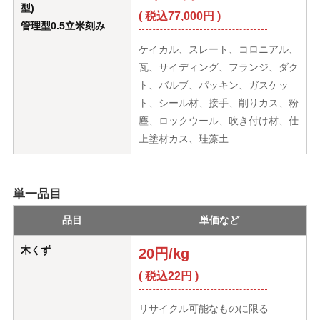
型)
( 税込77,000円 )
管理型0.5立米刻み
ケイカル、スレート、コロニアル、
瓦、サイディング、フランジ、ダク
ト、バルブ、パッキン、ガスケッ
ト、シール材、接手、削りカス、粉
塵、ロックウール、吹き付け材、仕
上塗材カス、珪藻土
単一品目
品目
単価など
木くず
20円/kg
( 税込22円 )
リサイクル可能なものに限る