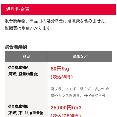
処理料金表
混合廃棄物、単品目の処分料金は運搬費を含みません。
運搬費は別途かかります。
混合廃棄物
品目
単価など
混合廃棄物A
80円/kg
(可燃)(軽量物混合)
( 税込88円 )
廃プラ、木くず、紙くず、多少の金
属やガラス陶磁器、FRP等混入可
混合廃棄物B
25,000円/ｍ3
(不燃)(下ゴミ)(重量物
( 税込27,500円 )