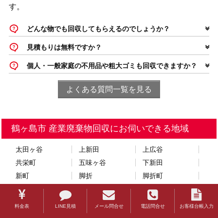
す。
どんな物でも回収してもらえるのでしょうか？
見積もりは無料ですか？
個人・一般家庭の不用品や粗大ゴミも回収できますか？
よくある質問一覧を見る
鶴ヶ島市 産業廃棄物回収にお伺いできる地域
太田ヶ谷
上新田
上広谷
共栄町
五味ヶ谷
下新田
新町
脚折
脚折町
高倉
鶴ヶ丘
中新田
羽折町
藤金
富士見
料金表
LINE見積
メール問合せ
電話問合せ
お客様台帳入力
町屋
松ヶ丘
三ツ木