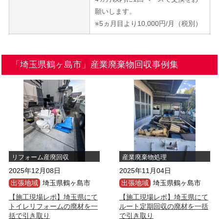
願いします。
※5ヵ月目より10,000円/月（税別）
「埼玉県鶴ヶ島市」産業廃棄物回収事例集
リフォーム産廃回収
産業廃棄物処理
2025年12月08日
2025年11月04日
出張地域
埼玉県鶴ヶ島市
出張地域
埼玉県鶴ヶ島市
【施工現場レポ】埼玉県にて
【施工現場レポ】埼玉県にて
トイレリフォームの廃材を一
ルート定期回収の廃材を一括
括で引き取り
で引き取り