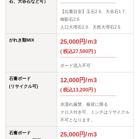
石、大谷石など可）
【比重目安】玉石2.5、大谷石1.7、
御影石2.5
人口大理石2.0、天然大理石2.5
がれき類MIX
25,000円/ｍ3
( 税込27,500円 )
ボード混入不可
石膏ボード
12,000円/ｍ3
(リサイクル可)
( 税込13,200円 )
水濡れ厳禁、板状に限る
クロス付き可、ミンチはリサイクル
不可となります。
石膏ボード
25,000円/ｍ3