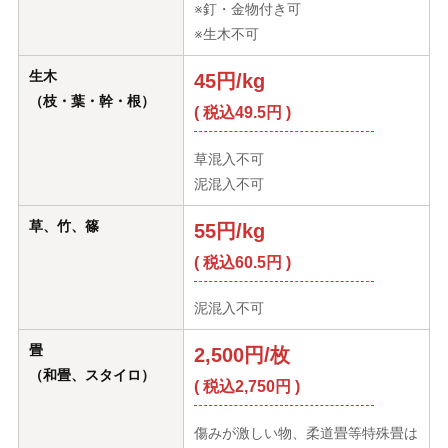
※釘・金物付き可
※生木不可
生木
45円/kg
（枝・葉・幹・根）
( 税込49.5円 )
草混入不可
泥混入不可
草、竹、篠
55円/kg
( 税込60.5円 )
泥混入不可
畳
2,500円/枚
（和畳、スタイロ）
( 税込2,750円 )
傷みが激しい物、柔道畳等特殊畳は