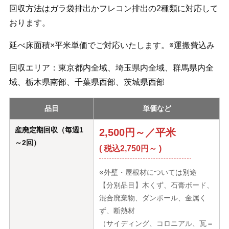
回収方法はガラ袋排出かフレコン排出の2種類に対応して
おります。
延べ床面積×平米単価でご対応いたします。※運搬費込み
回収エリア：東京都内全域、埼玉県内全域、群馬県内全
域、栃木県南部、千葉県西部、茨城県西部
品目
単価など
産廃定期回収（毎週1
2,500円～／平米
～2回）
( 税込2,750円～ )
※外壁・屋根材については別途
【分別品目】木くず、石膏ボード、
混合廃棄物、ダンボール、金属く
ず、断熱材
（サイディング、コロニアル、瓦＝