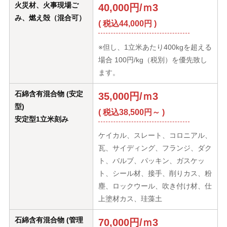
火災材、火事現場ご
40,000円/ｍ3
み、燃え殻（混合可）
( 税込44,000円 )
※但し、1立米あたり400kgを超える
場合 100円/kg（税別）を優先致し
ます。
石綿含有混合物 (安定
35,000円/ｍ3
型)
( 税込38,500円～ )
安定型1立米刻み
ケイカル、スレート、コロニアル、
瓦、サイディング、フランジ、ダク
ト、バルブ、パッキン、ガスケッ
ト、シール材、接手、削りカス、粉
塵、ロックウール、吹き付け材、仕
上塗材カス、珪藻土
石綿含有混合物 (管理
70,000円/ｍ3