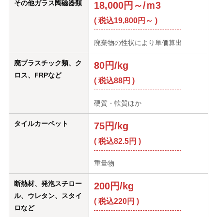
その他ガラス陶磁器類
18,000円～/ｍ3
( 税込19,800円～ )
廃棄物の性状により単価算出
廃プラスチック類、ク
80円/kg
ロス、FRPなど
( 税込88円 )
硬質・軟質ほか
タイルカーペット
75円/kg
( 税込82.5円 )
重量物
断熱材、発泡スチロー
200円/kg
ル、ウレタン、スタイ
( 税込220円 )
ロなど