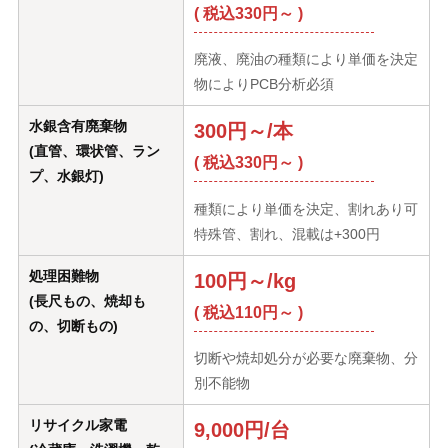
( 税込330円～ )
廃液、廃油の種類により単価を決定
物によりPCB分析必須
水銀含有廃棄物
300円～/本
(直管、環状管、ラン
( 税込330円～ )
プ、水銀灯)
種類により単価を決定、割れあり可
特殊管、割れ、混載は+300円
処理困難物
100円～/kg
(長尺もの、焼却も
( 税込110円～ )
の、切断もの)
切断や焼却処分が必要な廃棄物、分
別不能物
リサイクル家電
9,000円/台