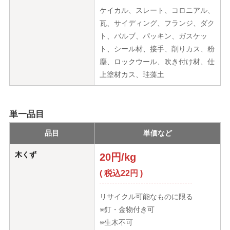
ケイカル、スレート、コロニアル、
瓦、サイディング、フランジ、ダク
ト、バルブ、パッキン、ガスケッ
ト、シール材、接手、削りカス、粉
塵、ロックウール、吹き付け材、仕
上塗材カス、珪藻土
単一品目
品目
単価など
木くず
20円/kg
( 税込22円 )
リサイクル可能なものに限る
※釘・金物付き可
※生木不可