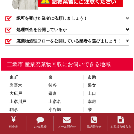
認可を受けた業者に依頼しましょう！
処理料金を公開しているか
廃棄物処理フローを公開している業者を選びましょう！
三郷市 産業廃棄物回収にお伺いできる地域
東町
泉
市助
岩野木
後谷
采女
大広戸
鎌倉
上口
上彦川戸
上彦名
幸房
駒形
小谷堀
栄
笹塚
さつき平
新三郷ららシティ
新和
前間
高州
料金表
LINE見積
メール問合せ
電話問合せ
お客様台帳入力
鷹野
田中新田
丹後