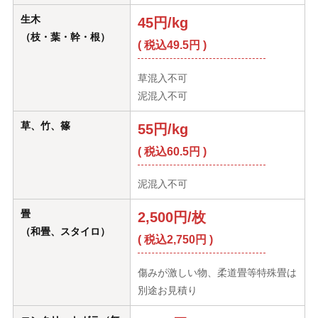
生木
45円/kg
（枝・葉・幹・根）
( 税込49.5円 )
草混入不可
泥混入不可
草、竹、篠
55円/kg
( 税込60.5円 )
泥混入不可
畳
2,500円/枚
（和畳、スタイロ）
( 税込2,750円 )
傷みが激しい物、柔道畳等特殊畳は
別途お見積り