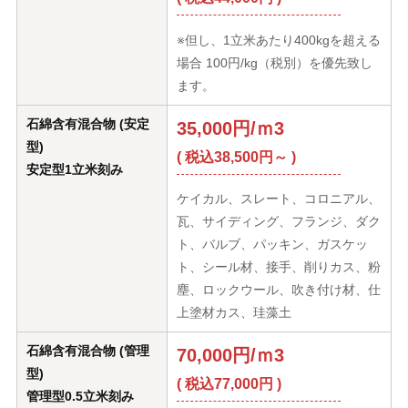
※但し、1立米あたり400kgを超える
場合 100円/kg（税別）を優先致し
ます。
石綿含有混合物 (安定
35,000円/ｍ3
型)
( 税込38,500円～ )
安定型1立米刻み
ケイカル、スレート、コロニアル、
瓦、サイディング、フランジ、ダク
ト、バルブ、パッキン、ガスケッ
ト、シール材、接手、削りカス、粉
塵、ロックウール、吹き付け材、仕
上塗材カス、珪藻土
石綿含有混合物 (管理
70,000円/ｍ3
型)
( 税込77,000円 )
管理型0.5立米刻み