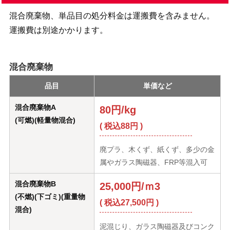
混合廃棄物、単品目の処分料金は運搬費を含みません。
運搬費は別途かかります。
混合廃棄物
品目
単価など
混合廃棄物A
80円/kg
(可燃)(軽量物混合)
( 税込88円 )
廃プラ、木くず、紙くず、多少の金
属やガラス陶磁器、FRP等混入可
混合廃棄物B
25,000円/ｍ3
(不燃)(下ゴミ)(重量物
( 税込27,500円 )
混合)
泥混じり、ガラス陶磁器及びコンク