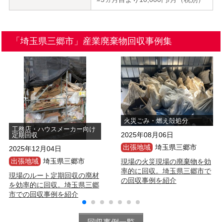
「埼玉県三郷市」産業廃棄物回収事例集
火災ごみ・燃え殻処分
工務店・ハウスメーカー向け
2025年08月06日
定期回収
出張地域
埼玉県三郷市
2025年12月04日
出張地域
埼玉県三郷市
現場の火災現場の廃棄物を効
率的に回収。埼玉県三郷市で
現場のルート定期回収の廃材
の回収事例を紹介
を効率的に回収。埼玉県三郷
市での回収事例を紹介