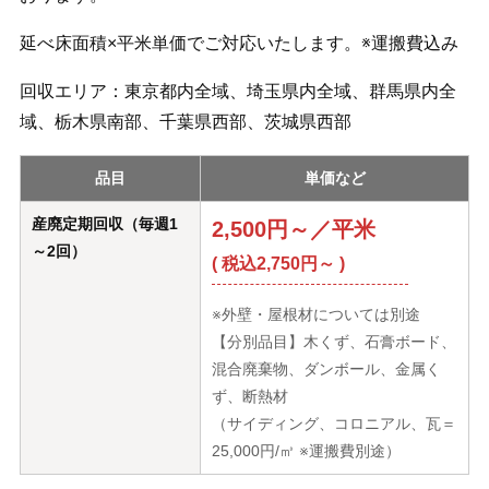
延べ床面積×平米単価でご対応いたします。※運搬費込み
回収エリア：東京都内全域、埼玉県内全域、群馬県内全
域、栃木県南部、千葉県西部、茨城県西部
品目
単価など
産廃定期回収（毎週1
2,500円～／平米
～2回）
( 税込2,750円～ )
※外壁・屋根材については別途
【分別品目】木くず、石膏ボード、
混合廃棄物、ダンボール、金属く
ず、断熱材
（サイディング、コロニアル、瓦＝
25,000円/㎥ ※運搬費別途）