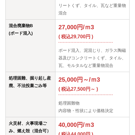
リートくず、タイル、瓦など重量物
混合
混合廃棄物B
27,000円/ｍ3
(ボード混入)
( 税込29,700円 )
ボード混入、泥混じり、ガラス陶磁
器及びコンクリートくず、タイル、
瓦、モルタルなど重量物混合
処理困難、掘り起し産
25,000円～/ｍ3
廃、不法投棄ごみ等
( 税込27,500円～ )
処理困難物
内容物・性状により価格決定
火災材、火事現場ご
40,000円/ｍ3
み、燃え殻（混合可）
( 税込44,000円 )