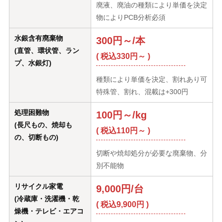
廃液、廃油の種類により単価を決定
物によりPCB分析必須
水銀含有廃棄物
300円～/本
(直管、環状管、ラン
( 税込330円～ )
プ、水銀灯)
種類により単価を決定、割れあり可
特殊管、割れ、混載は+300円
処理困難物
100円～/kg
(長尺もの、焼却も
( 税込110円～ )
の、切断もの)
切断や焼却処分が必要な廃棄物、分
別不能物
リサイクル家電
9,000円/台
(冷蔵庫・洗濯機・乾
( 税込9,900円 )
燥機・テレビ・エアコ