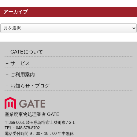
の
アーカイブ
ト
ラ
ッ
ア
ク
ー
バ
カ
ッ
イ
ク
ブ
GATEについて
URL
サービス
ご利用案内
お知らせ・ブログ
産業廃棄物処理業者 GATE
〒366-0051 埼玉県深谷市上柴町東7-2-1
TEL：
048-578-8702
電話受付時間 9：00～18：00 年中無休