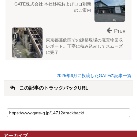
GATE株式会社 本社移転およびロゴ刷新
のご案内
Prev
東京都葛飾区での建築現場の廃棄物回収
レポート。丁寧に積み込みしてスムーズ
に完了
2025年6月に投稿したGATEの記事一覧
この記事のトラックバックURL
こ
の
記
事
の
アーカイブ
ト