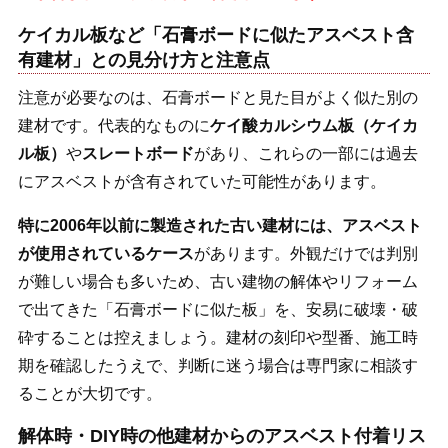
ケイカル板など「石膏ボードに似たアスベスト含
有建材」との見分け方と注意点
注意が必要なのは、石膏ボードと見た目がよく似た別の
建材です。代表的なものに
ケイ酸カルシウム板（ケイカ
ル板）
や
スレートボード
があり、これらの一部には過去
にアスベストが含有されていた可能性があります。
特に2006年以前に製造された古い建材には、アスベスト
が使用されているケース
があります。外観だけでは判別
が難しい場合も多いため、古い建物の解体やリフォーム
で出てきた「石膏ボードに似た板」を、安易に破壊・破
砕することは控えましょう。建材の刻印や型番、施工時
期を確認したうえで、判断に迷う場合は専門家に相談す
ることが大切です。
解体時・DIY時の他建材からのアスベスト付着リス