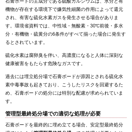
石膏ボードの主成分である硫酸カルシウムは、水分と有
機物が存在する環境下で嫌気性細菌の作用によって還元
され、有害な硫化水素ガスを発生させる場合がありま
す。環境省資料では、中性域・無酸素・30℃前後・多水
分・有機物・硫黄分の6条件がすべて揃った場合に発生す
るとされています。
硫化水素は腐卵臭を伴い、高濃度になると人体に深刻な
健康被害をもたらす危険なガスです。
過去には埋立処分場で石膏ボードが原因とされる硫化水
素中毒事故も起きており、こうしたリスクを回避するた
め、石膏ボードの処分には特別な配慮が求められていま
す。
管理型最終処分場での適切な処理が必要
石膏ボードを最終的に埋め立てる場合、安定型最終処分