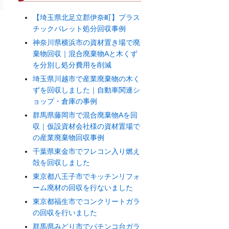
【埼玉県北足立郡伊奈町】プラス
チックパレット処分回収事例
神奈川県横浜市の資材置き場で廃
棄物回収｜混合廃棄物Aと木くず
を分別し処分費用を削減
埼玉県川越市で産業廃棄物の木く
ずを回収しました｜自動車関連シ
ョップ・倉庫の事例
群馬県藤岡市で混合廃棄物Aを回
収｜仮設資材会社様の資材置場で
の産業廃棄物回収事例
千葉県東金市でフレコン入り燃え
殻を回収しました
東京都八王子市でキッチンリフォ
ーム廃材の回収を行ないました
東京都福生市でコンクリートガラ
の回収を行いました
群馬県みどり市でパチンコ台ガラ