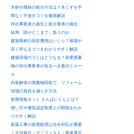
、
木材や廃材の処分方法は？木くずを手
間なく手放すコツを徹底解説
排出事業者の責任と処分業者の責任：
結局「誰がどこまで」負うのか
建築廃材の回収費用はいくら？相場や
安く抑えるコツをわかりやすく解説
建築現場のゴミはどうなる？産業廃棄
物の排出事業者が知るべき責任とルー
ル
内装解体の廃棄物回収で、リフォーム
現場の負担を減らす方法
産廃情報ネット さんぱいくんとは？
使い方や優良認定制度との関係をわか
りやすく解説
新築工事の産廃処理は法令対応が重要
｜元請責任・マニフェスト・業者選定