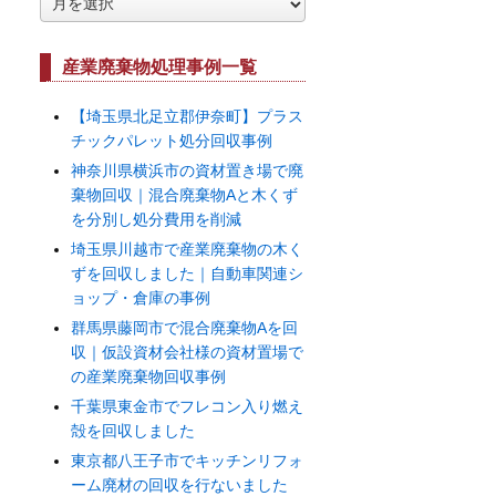
ー
カ
イ
産業廃棄物処理事例一覧
ブ
【埼玉県北足立郡伊奈町】プラス
チックパレット処分回収事例
神奈川県横浜市の資材置き場で廃
棄物回収｜混合廃棄物Aと木くず
を分別し処分費用を削減
埼玉県川越市で産業廃棄物の木く
ずを回収しました｜自動車関連シ
ョップ・倉庫の事例
群馬県藤岡市で混合廃棄物Aを回
収｜仮設資材会社様の資材置場で
の産業廃棄物回収事例
千葉県東金市でフレコン入り燃え
殻を回収しました
東京都八王子市でキッチンリフォ
ーム廃材の回収を行ないました