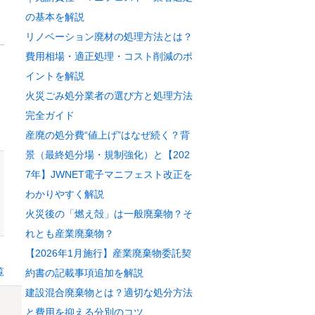
の基本を解説
リノベーション廃材の処理方法とは？
費用相場・適正処理・コスト削減のポ
イントを解説
火災ごみ処分業者の選び方と処理方法
完全ガイド
産廃の処分費“値上げ”はなぜ続く？背
景（最終処分場・規制強化）と【202
7年】JWNET電子マニフェスト改正を
わかりやすく解説
火災後の「燃え殻」は一般廃棄物？そ
れとも産業廃棄物？
【2026年1月施行】産業廃棄物委託契
覧
約書の記載事項追加を解説
建設混合廃棄物とは？適切な処分方法
と費用を抑える分別のコツ