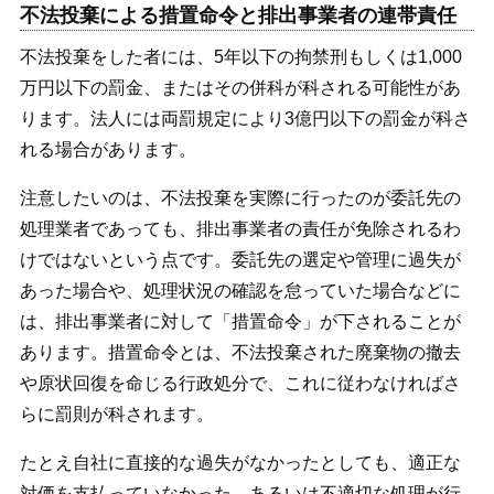
不法投棄による措置命令と排出事業者の連帯責任
不法投棄をした者には、5年以下の拘禁刑もしくは1,000
万円以下の罰金、またはその併科が科される可能性があ
ります。法人には両罰規定により3億円以下の罰金が科さ
れる場合があります。
注意したいのは、不法投棄を実際に行ったのが委託先の
処理業者であっても、排出事業者の責任が免除されるわ
けではないという点です。委託先の選定や管理に過失が
あった場合や、処理状況の確認を怠っていた場合などに
は、排出事業者に対して「措置命令」が下されることが
あります。措置命令とは、不法投棄された廃棄物の撤去
や原状回復を命じる行政処分で、これに従わなければさ
らに罰則が科されます。
たとえ自社に直接的な過失がなかったとしても、適正な
対価を支払っていなかった、あるいは不適切な処理が行