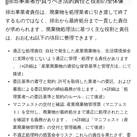
排出事業者が負うべき法的責任と役割の全体像
排出事業者責任は、廃棄物を処理業者に引き渡して終了
するものではなく、排出から最終処分まで一貫した責任
が求められます 。廃棄物処理法に基づく主な役割と責任
は、おおむね以下の項目に整理できます 。
適正な処理責任
: 自社で発生した産業廃棄物を、生活環境保全
に支障が生じないよう適正に管理・処理する責任があります
。（※詳細は「産業廃棄物の適切な保管基準と管理方法」にて
後述）
委託基準の遵守と契約
: 許可を取得した業者への委託、および
書面による委託契約の締結義務が生じます 。（※詳細は「処
理業者への委託基準と契約のルール」にて後述）
マニフェストの交付と確認
: 産業廃棄物管理票（マニフェス
ト）を交付し、廃棄物が最終処分まで適正に処理されたこと
を確認する義務があります 。（※詳細は「マニフェスト（産
業廃棄物管理票）の交付と管理義務」にて後述）
不適正処理時の措置命令リスク
: これらの責任を果たさず、委