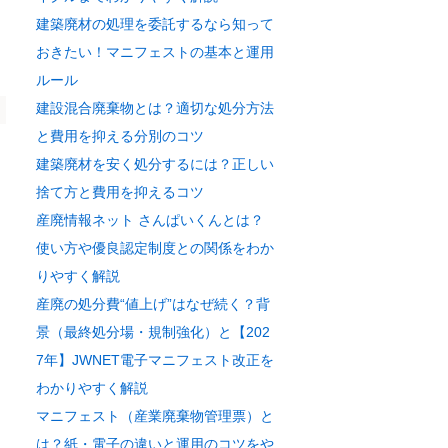
建築廃材の処理を委託するなら知って
おきたい！マニフェストの基本と運用
ルール
建設混合廃棄物とは？適切な処分方法
と費用を抑える分別のコツ
建築廃材を安く処分するには？正しい
捨て方と費用を抑えるコツ
産廃情報ネット さんぱいくんとは？
使い方や優良認定制度との関係をわか
りやすく解説
産廃の処分費“値上げ”はなぜ続く？背
景（最終処分場・規制強化）と【202
7年】JWNET電子マニフェスト改正を
わかりやすく解説
マニフェスト（産業廃棄物管理票）と
は？紙・電子の違いと運用のコツをや