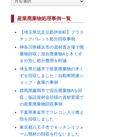
ー
カ
イ
産業廃棄物処理事例一覧
ブ
【埼玉県北足立郡伊奈町】プラス
チックパレット処分回収事例
神奈川県横浜市の資材置き場で廃
棄物回収｜混合廃棄物Aと木くず
を分別し処分費用を削減
埼玉県川越市で産業廃棄物の木く
ずを回収しました｜自動車関連シ
ョップ・倉庫の事例
群馬県藤岡市で混合廃棄物Aを回
収｜仮設資材会社様の資材置場で
の産業廃棄物回収事例
千葉県東金市でフレコン入り燃え
殻を回収しました
東京都八王子市でキッチンリフォ
ーム廃材の回収を行ないました