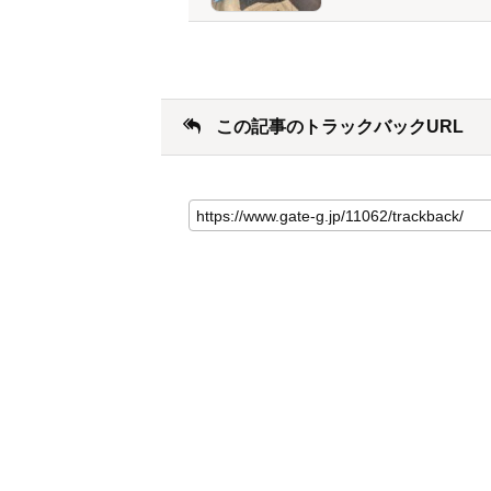
この記事のトラックバックURL
こ
の
記
事
の
ト
ラ
ッ
ク
バ
ッ
ク
URL