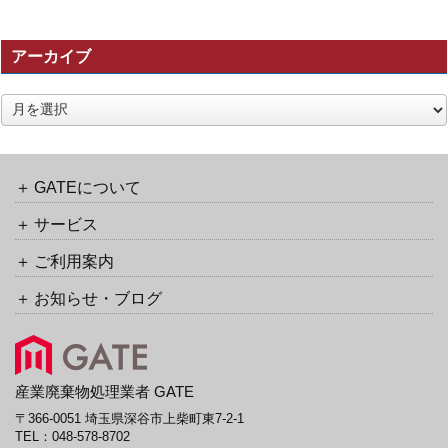
事
の
アーカイブ
ト
ラ
ッ
ア
ク
ー
バ
カ
ッ
イ
ク
ブ
GATEについて
URL
サービス
ご利用案内
お知らせ・ブログ
産業廃棄物処理業者 GATE
〒366-0051 埼玉県深谷市上柴町東7-2-1
TEL：
048-578-8702