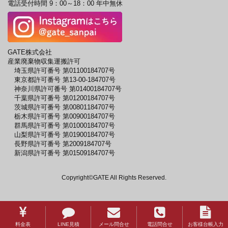
電話受付時間 9：00～18：00 年中無休
GATE株式会社
産業廃棄物収集運搬許可
埼玉県許可番号 第01100184707号
東京都許可番号 第13-00-184707号
神奈川県許可番号 第01400184707号
千葉県許可番号 第01200184707号
茨城県許可番号 第00801184707号
栃木県許可番号 第00900184707号
群馬県許可番号 第01000184707号
山梨県許可番号 第01900184707号
長野県許可番号 第2009184707号
新潟県許可番号 第01509184707号
Copyright©GATE All Rights Reserved.
料金表
LINE見積
メール問合せ
電話問合せ
お客様台帳入力