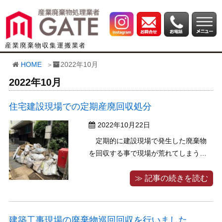
産業廃棄物収集運搬業者
HOME
2022年10月
2022年10月
住宅建設現場での定期産廃回収処分
2022年10月22日
定期的に建設現場で発生した廃棄物
を回収する事で現場が荒れてしまう事
を防ぎます。 大工さんが複数人入って
一気に仕上げる現場などは工事の進捗
≫ 記事の続きを読む
が早く廃棄物の回収を疎かにしてしま
うとゴミが山になってしまいます。 こ
うした現場の廃棄物の問題を解決すべ
建築工事現場の廃棄物巡回回収を行いました。