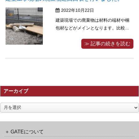
く、弊社では定期産廃回収を行ってお
2022年10月22日
り、 ...
建築現場での廃棄物は材料の端材や梱
包材などがメインとなります。比較的
分別しやすい廃棄物ですのでリサイク
ル率も高いです。 こうした廃棄物の定
≫ 記事の続きを読む
期巡回回収を日々行っており、施工業
者様が安心して施工に取り組めるよう
に配慮してまいります。また、廃棄物
を定期的に回収し現場を綺麗に保つ事
でお施 ...
アーカイブ
ア
ー
カ
イ
ブ
GATEについて