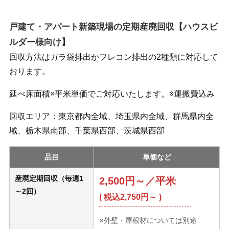
戸建て・アパート新築現場の定期産廃回収【ハウスビ
ルダー様向け】
回収方法はガラ袋排出かフレコン排出の2種類に対応して
おります。
延べ床面積×平米単価でご対応いたします。※運搬費込み
回収エリア：東京都内全域、埼玉県内全域、群馬県内全
域、栃木県南部、千葉県西部、茨城県西部
品目
単価など
産廃定期回収（毎週1
2,500円～／平米
～2回）
( 税込2,750円～ )
※外壁・屋根材については別途