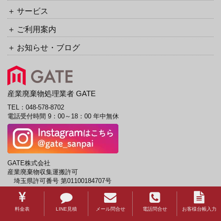
サービス
ご利用案内
お知らせ・ブログ
産業廃棄物処理業者 GATE
TEL：
048-578-8702
電話受付時間 9：00～18：00 年中無休
GATE株式会社
産業廃棄物収集運搬許可
埼玉県許可番号 第01100184707号
東京都許可番号 第13-00-184707号
神奈川県許可番号 第01400184707号
千葉県許可番号 第01200184707号
料金表
LINE見積
メール問合せ
電話問合せ
お客様台帳入力
茨城県許可番号 第00801184707号