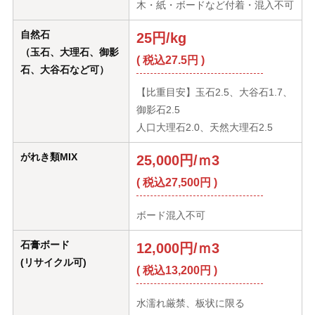
木・紙・ボードなど付着・混入不可
自然石
25円/kg
（玉石、大理石、御影
( 税込27.5円 )
石、大谷石など可）
【比重目安】玉石2.5、大谷石1.7、
御影石2.5
人口大理石2.0、天然大理石2.5
がれき類MIX
25,000円/ｍ3
( 税込27,500円 )
ボード混入不可
石膏ボード
12,000円/ｍ3
(リサイクル可)
( 税込13,200円 )
水濡れ厳禁、板状に限る