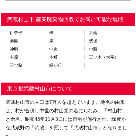
武蔵村山市 産業廃棄物回収でお伺い可能な地域
伊奈平
榎
大南
学園
岸
残堀
神明
中央
中藤
中原
本町
三ツ木（大字）
三ツ藤
緑が丘
東京都武蔵村山市について
武蔵村山市の人口は7万人を越えています。地名の由来
は、村が合併し中世の村山党の名にちなみ、「村山村」
と命名。昭和45年11月3日には市制が施行され、緑豊か
な武蔵野の「武蔵」を冠して「武蔵村山市」となりまし