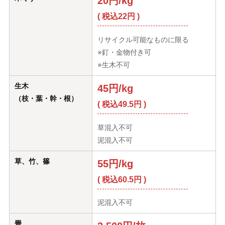
20円/kg
( 税込22円 )
リサイクル可能なものに限る
※釘・金物付き可
※生木不可
生木
45円/kg
（枝・葉・幹・根）
( 税込49.5円 )
草混入不可
泥混入不可
草、竹、篠
55円/kg
( 税込60.5円 )
泥混入不可
畳