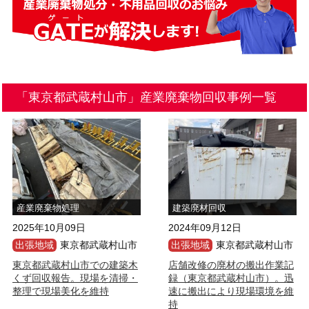
「東京都武蔵村山市」産業廃棄物回収事例一覧
産業廃棄物処理
建築廃材回収
2025年10月09日
2024年09月12日
出張地域
東京都武蔵村山市
出張地域
東京都武蔵村山市
東京都武蔵村山市での建築木
店舗改修の廃材の搬出作業記
くず回収報告。現場を清掃・
録（東京都武蔵村山市）。迅
整理で現場美化を維持
速に搬出により現場環境を維
持