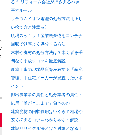
る？ リフォーム会社が押さえるべき
基本ルール
リチウムイオン電池の処分方法【正し
い捨て方と注意点】
現場スッキリ！産業廃棄物をコンテナ
る
回収で効率よく処分する方法
ご
木材や廃材の処分方法は？木くずを手
ら
間なく手放すコツを徹底解説
新築工事の現場品質を左右する「産廃
管理」｜住宅メーカーが見直したいポ
イント
排出事業者の責任と処分業者の責任：
結局「誰がどこまで」負うのか
建築廃材の回収費用はいくら？相場や
安く抑えるコツをわかりやすく解説
建設リサイクル法とは？対象となる工