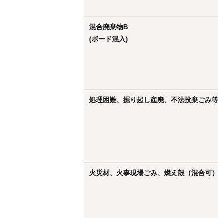
混合廃棄物B
(ボード混入)
処理困難、掘り起し産廃、不法投棄ごみ
火災材、火事現場ごみ、燃え殻（混合可