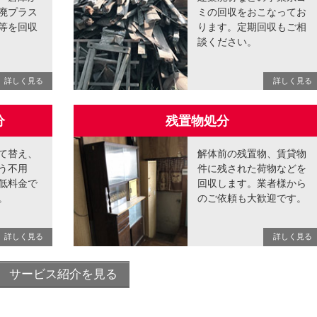
廃プラス
ミの回収をおこなってお
等を回収
ります。定期回収もご相
談ください。
分
残置物処分
て替え、
解体前の残置物、賃貸物
う不用
件に残された荷物などを
低料金で
回収します。業者様から
。
のご依頼も大歓迎です。
サービス紹介を見る