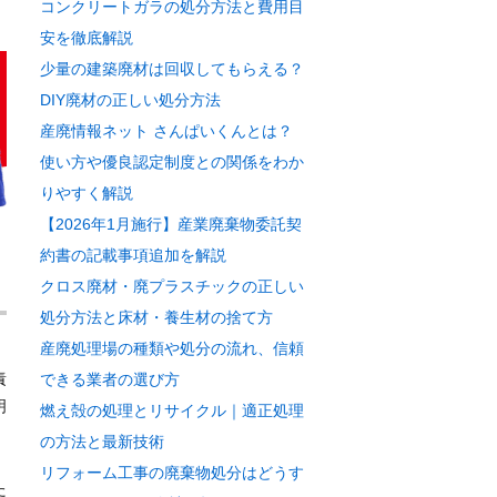
コンクリートガラの処分方法と費用目
安を徹底解説
少量の建築廃材は回収してもらえる？
DIY廃材の正しい処分方法
産廃情報ネット さんぱいくんとは？
使い方や優良認定制度との関係をわか
りやすく解説
【2026年1月施行】産業廃棄物委託契
約書の記載事項追加を解説
クロス廃材・廃プラスチックの正しい
処分方法と床材・養生材の捨て方
産廃処理場の種類や処分の流れ、信頼
責
できる業者の選び方
明
燃え殻の処理とリサイクル｜適正処理
の方法と最新技術
川
リフォーム工事の廃棄物処分はどうす
た