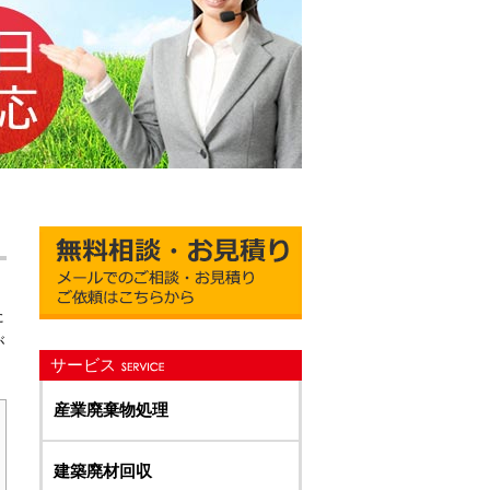
た
が
サービス
産業廃棄物処理
建築廃材回収