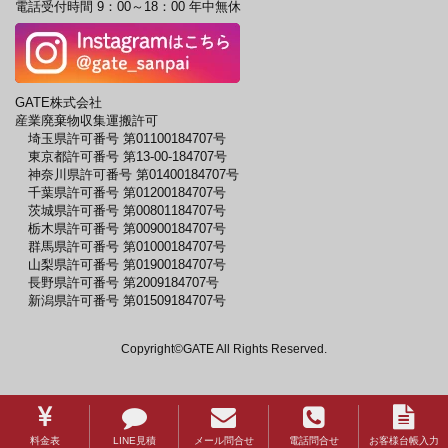
電話受付時間 9：00～18：00 年中無休
GATE株式会社
産業廃棄物収集運搬許可
埼玉県許可番号 第01100184707号
東京都許可番号 第13-00-184707号
神奈川県許可番号 第01400184707号
千葉県許可番号 第01200184707号
茨城県許可番号 第00801184707号
栃木県許可番号 第00900184707号
群馬県許可番号 第01000184707号
山梨県許可番号 第01900184707号
長野県許可番号 第2009184707号
新潟県許可番号 第01509184707号
Copyright©GATE All Rights Reserved.
料金表
LINE見積
メール問合せ
電話問合せ
お客様台帳入力