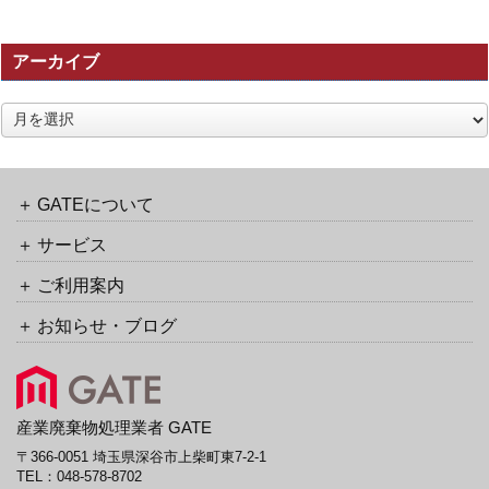
事
の
アーカイブ
ト
ラ
ッ
ア
ク
ー
バ
カ
ッ
イ
ク
ブ
GATEについて
URL
サービス
ご利用案内
お知らせ・ブログ
産業廃棄物処理業者 GATE
〒366-0051 埼玉県深谷市上柴町東7-2-1
TEL：
048-578-8702