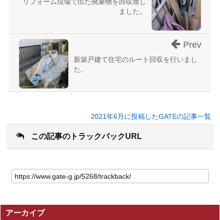
リフォーム現場で出た廃棄物を回収致し
ました。
Prev
新築戸建て住宅のルート回収を行いまし
た。
2021年6月に投稿したGATEの記事一覧
この記事のトラックバックURL
こ
の
記
事
の
アーカイブ
ト