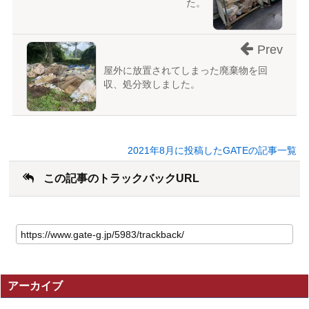
た。
Prev
屋外に放置されてしまった廃棄物を回
収、処分致しました。
2021年8月に投稿したGATEの記事一覧
この記事のトラックバックURL
こ
の
記
事
の
アーカイブ
ト
ラ