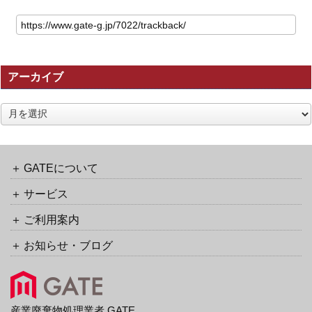
こ
の
記
事
の
アーカイブ
ト
ラ
ッ
ア
ク
ー
バ
カ
ッ
イ
ク
ブ
GATEについて
URL
サービス
ご利用案内
お知らせ・ブログ
産業廃棄物処理業者 GATE