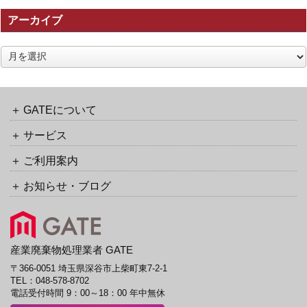
の
アーカイブ
ト
ラ
ッ
ア
ク
ー
バ
カ
ッ
イ
ク
ブ
GATEについて
URL
サービス
ご利用案内
お知らせ・ブログ
産業廃棄物処理業者 GATE
〒366-0051 埼玉県深谷市上柴町東7-2-1
TEL：
048-578-8702
電話受付時間 9：00～18：00 年中無休