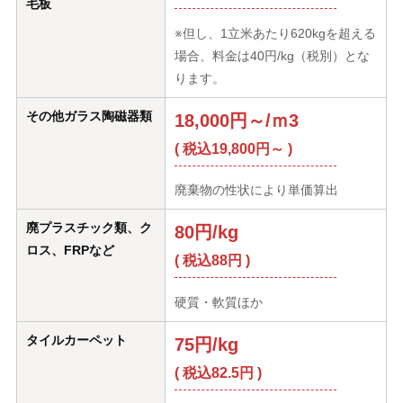
毛板
※但し、1立米あたり620kgを超える
場合、料金は40円/kg（税別）とな
ります。
その他ガラス陶磁器類
18,000円～/ｍ3
( 税込19,800円～ )
廃棄物の性状により単価算出
廃プラスチック類、ク
80円/kg
ロス、FRPなど
( 税込88円 )
硬質・軟質ほか
タイルカーペット
75円/kg
( 税込82.5円 )