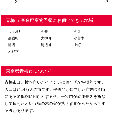
う！
青梅市 産業廃棄物回収にお伺いできる地域
天ケ瀬町
今井
今寺
裏宿町
大柳町
小曾木
勝沼
河辺町
上町
木野下
東京都青梅市について
青梅市は、横を向いたイノシシに似た形が特徴的です。
人口は約14万人の市です。平将門が建立した市内金剛寺
にある老梅樹に因むとする説、平将門が武運長久を祈願
して植えたという梅の木の実が熟さず青かったからとす
る説があります。