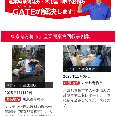
「東京都青梅市」産業廃棄物回収事例集
リフォーム産廃回収
2025年11月05日
出張地域
東京都青梅市
リフォーム産廃回収
東京都青梅市での分別済みの
2025年11月12日
建築廃材回収レポート。丁寧
出張地域
東京都青梅市
に積み込みしてスムーズに完
了
キッチン交換の廃材の搬出作
業記録（東京都青梅市）。迅