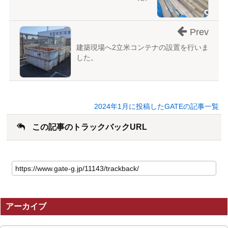
Prev
建築現場へ2立米コンテナの設置を行いま
した。
2024年1月に投稿したGATEの記事一覧
この記事のトラックバックURL
こ
の
記
事
の
アーカイブ
ト
ラ
ッ