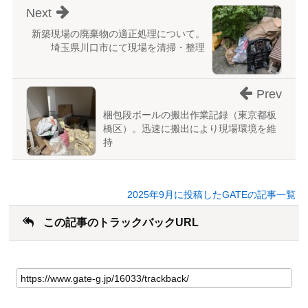
Next
新築現場の廃棄物の適正処理について。
埼玉県川口市にて現場を清掃・整理
Prev
梱包段ボールの搬出作業記録（東京都板
橋区）。迅速に搬出により現場環境を維
持
2025年9月に投稿したGATEの記事一覧
この記事のトラックバックURL
こ
の
記
事