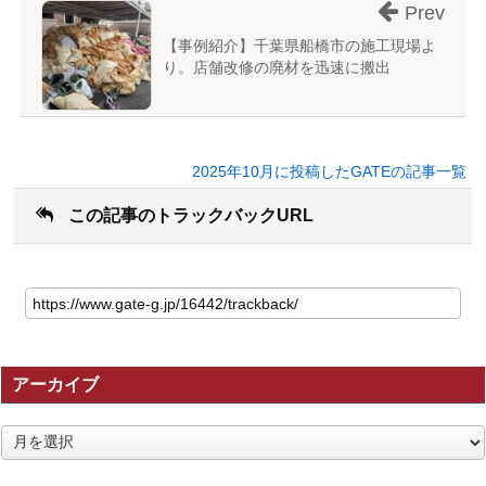
Prev
【事例紹介】千葉県船橋市の施工現場よ
り。店舗改修の廃材を迅速に搬出
2025年10月に投稿したGATEの記事一覧
この記事のトラックバックURL
こ
の
記
事
の
アーカイブ
ト
ラ
ッ
ア
ク
ー
バ
カ