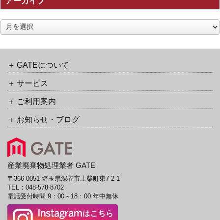
アーカイブ
ト
ラ
ッ
ア
ク
ー
バ
カ
ッ
イ
ク
ブ
GATEについて
URL
サービス
ご利用案内
お知らせ・ブログ
産業廃棄物処理業者 GATE
〒366-0051 埼玉県深谷市上柴町東7-2-1
TEL：
048-578-8702
電話受付時間 9：00～18：00 年中無休