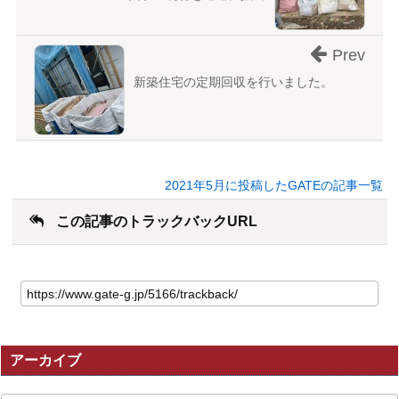
Prev
新築住宅の定期回収を行いました。
2021年5月に投稿したGATEの記事一覧
この記事のトラックバックURL
こ
の
記
事
の
アーカイブ
ト
ラ
ッ