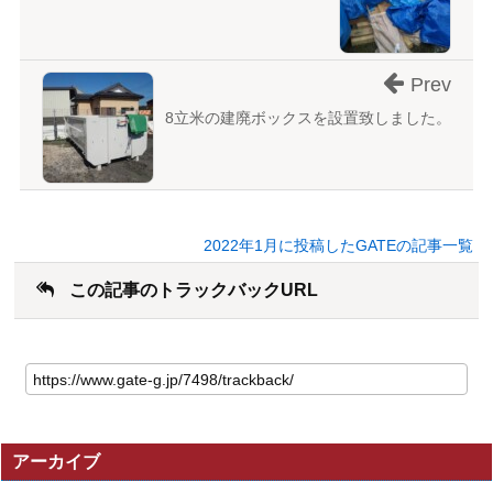
Prev
8立米の建廃ボックスを設置致しました。
2022年1月に投稿したGATEの記事一覧
この記事のトラックバックURL
こ
の
記
事
の
アーカイブ
ト
ラ