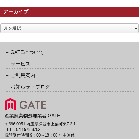
の
アーカイブ
ト
ラ
ッ
ア
ク
ー
バ
カ
ッ
イ
ク
ブ
GATEについて
URL
サービス
ご利用案内
お知らせ・ブログ
産業廃棄物処理業者 GATE
〒366-0051 埼玉県深谷市上柴町東7-2-1
TEL：
048-578-8702
電話受付時間 9：00～18：00 年中無休