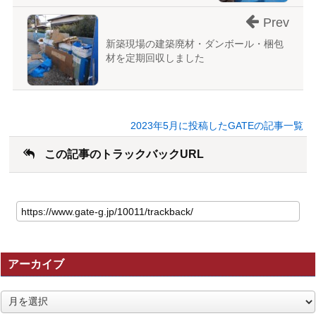
Prev
新築現場の建築廃材・ダンボール・梱包
材を定期回収しました
2023年5月に投稿したGATEの記事一覧
この記事のトラックバックURL
こ
の
記
事
の
アーカイブ
ト
ラ
ッ
ア
ク
ー