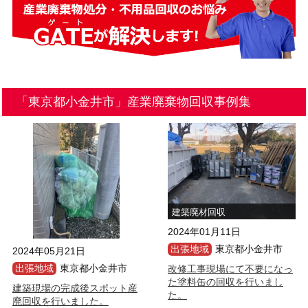
「東京都小金井市」産業廃棄物回収事例集
建築廃材回収
2024年01月11日
出張地域
東京都小金井市
2024年05月21日
出張地域
東京都小金井市
改修工事現場にて不要になっ
た塗料缶の回収を行いまし
建築現場の完成後スポット産
た。
廃回収を行いました。