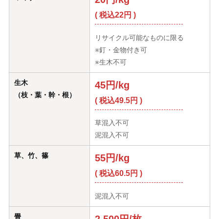
( 税込22円 )
リサイクル可能なものに限る
※釘・金物付き可
※生木不可
生木
45円/kg
（枝・葉・幹・根）
( 税込49.5円 )
草混入不可
泥混入不可
草、竹、篠
55円/kg
( 税込60.5円 )
泥混入不可
畳
2,500円/枚