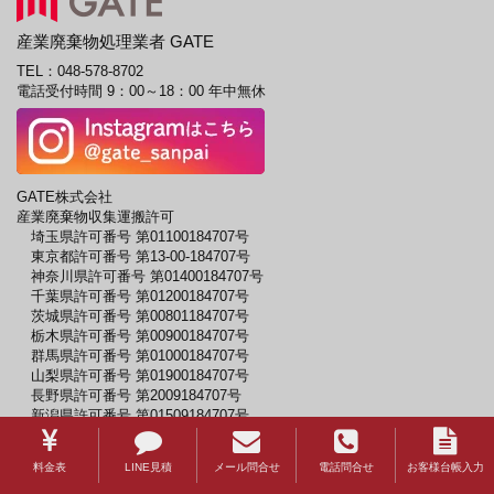
産業廃棄物処理業者 GATE
TEL：
048-578-8702
電話受付時間 9：00～18：00 年中無休
GATE株式会社
産業廃棄物収集運搬許可
埼玉県許可番号 第01100184707号
東京都許可番号 第13-00-184707号
神奈川県許可番号 第01400184707号
千葉県許可番号 第01200184707号
茨城県許可番号 第00801184707号
栃木県許可番号 第00900184707号
群馬県許可番号 第01000184707号
山梨県許可番号 第01900184707号
長野県許可番号 第2009184707号
新潟県許可番号 第01509184707号
Copyright©GATE All Rights Reserved.
料金表
LINE見積
メール問合せ
電話問合せ
お客様台帳入力