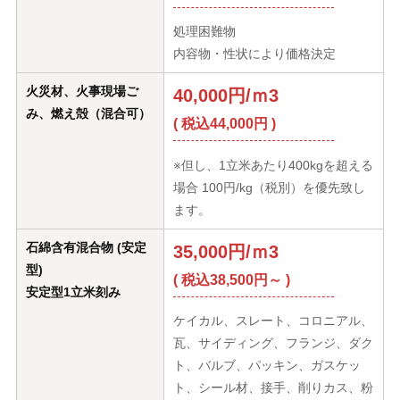
処理困難物
内容物・性状により価格決定
火災材、火事現場ご
40,000円/ｍ3
み、燃え殻（混合可）
( 税込44,000円 )
※但し、1立米あたり400kgを超える
場合 100円/kg（税別）を優先致し
ます。
石綿含有混合物 (安定
35,000円/ｍ3
型)
( 税込38,500円～ )
安定型1立米刻み
ケイカル、スレート、コロニアル、
瓦、サイディング、フランジ、ダク
ト、バルブ、パッキン、ガスケッ
ト、シール材、接手、削りカス、粉