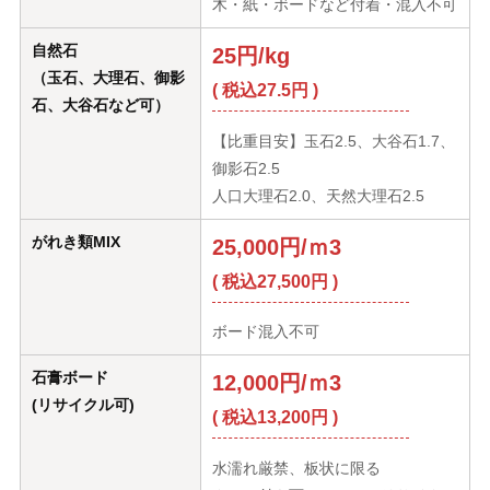
木・紙・ボードなど付着・混入不可
自然石
25円/kg
（玉石、大理石、御影
( 税込27.5円 )
石、大谷石など可）
【比重目安】玉石2.5、大谷石1.7、
御影石2.5
人口大理石2.0、天然大理石2.5
がれき類MIX
25,000円/ｍ3
( 税込27,500円 )
ボード混入不可
石膏ボード
12,000円/ｍ3
(リサイクル可)
( 税込13,200円 )
水濡れ厳禁、板状に限る