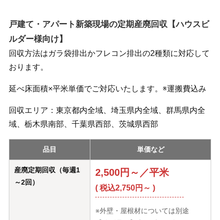
戸建て・アパート新築現場の定期産廃回収【ハウスビ
ルダー様向け】
回収方法はガラ袋排出かフレコン排出の2種類に対応して
おります。
延べ床面積×平米単価でご対応いたします。※運搬費込み
回収エリア：東京都内全域、埼玉県内全域、群馬県内全
域、栃木県南部、千葉県西部、茨城県西部
品目
単価など
産廃定期回収（毎週1
2,500円～／平米
～2回）
( 税込2,750円～ )
※外壁・屋根材については別途