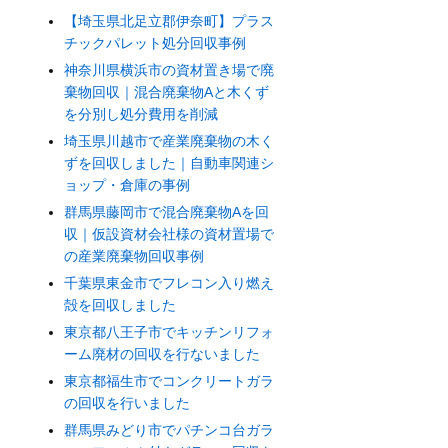
【埼玉県北足立郡伊奈町】プラス
チックパレット処分回収事例
神奈川県横浜市の資材置き場で廃
棄物回収｜混合廃棄物Aと木くず
を分別し処分費用を削減
埼玉県川越市で産業廃棄物の木く
ずを回収しました｜自動車関連シ
ョップ・倉庫の事例
群馬県藤岡市で混合廃棄物Aを回
収｜仮設資材会社様の資材置場で
の産業廃棄物回収事例
千葉県東金市でフレコン入り燃え
殻を回収しました
東京都八王子市でキッチンリフォ
ーム廃材の回収を行ないました
東京都福生市でコンクリートガラ
の回収を行いました
群馬県みどり市でパチンコ台ガラ