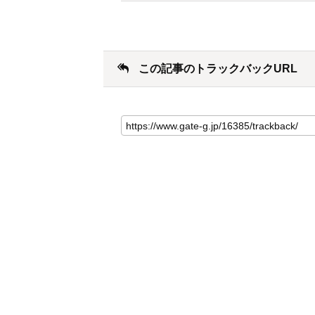
この記事のトラックバックURL
こ
の
記
事
の
ト
ラ
ッ
ク
バ
ッ
ク
URL