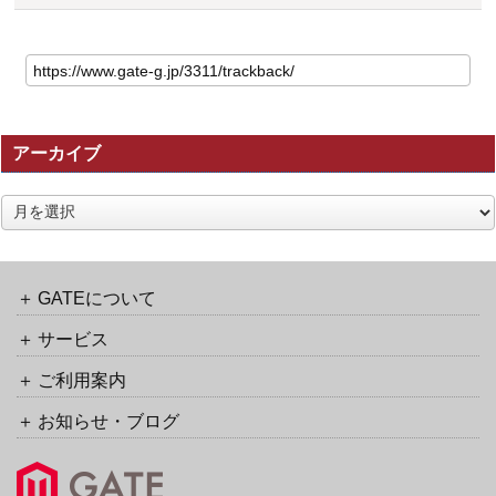
こ
の
記
事
の
アーカイブ
ト
ラ
ッ
ア
ク
ー
バ
カ
ッ
イ
ク
ブ
GATEについて
URL
サービス
ご利用案内
お知らせ・ブログ