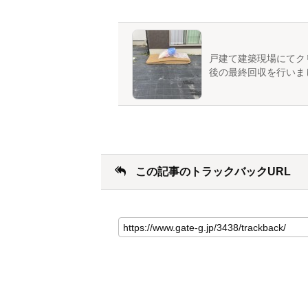
戸建て建築現場にてク
後の最終回収を行いま
この記事のトラックバックURL
こ
の
記
事
の
ト
ラ
ッ