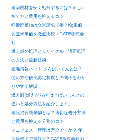
建築廃材を安く処分するには？正しい
捨て方と費用を抑えるコツ
軽量廃棄物は立米請求で損？Kg単価
と立米単価を徹底比較｜GATE株式会
社
燃え殻の処理とリサイクル｜適正処理
の方法と最新技術
産廃情報ネット さんぱいくんとは？
使い方や優良認定制度との関係をわか
りやすく解説
燃え殻(燃えがら)とは？ばいじんとの
違いと処分方法を紹介します。
建設混合廃棄物とは？適切な処分方法
と費用を抑える分別のコツ
マニフェスト管理は万全ですか？ 年
次報告まで徹底するGATE株式会社の