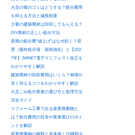
火災の後のゴミはどうする？処分費用
を抑える方法と減免制度
少量の建築廃材は回収してもらえる？
DIY廃材の正しい処分方法
産廃の処分費“値上げ”はなぜ続く？背
景（最終処分場・規制強化）と【202
7年】JWNET電子マニフェスト改正を
わかりやすく解説
建築廃材の回収費用はいくら？相場や
安く抑えるコツをわかりやすく解説
火災ごみ処分業者の選び方と処理方法
完全ガイド
リフォーム工事で出る産業廃棄物と
は？処分費用の目安や業者選びのポイ
ントを解説
産業廃棄物の種類と具体例｜20種類を