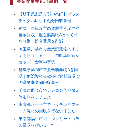
イ
産業廃棄物処理事例一覧
ブ
【埼玉県北足立郡伊奈町】プラス
チックパレット処分回収事例
神奈川県横浜市の資材置き場で廃
棄物回収｜混合廃棄物Aと木くず
を分別し処分費用を削減
埼玉県川越市で産業廃棄物の木く
ずを回収しました｜自動車関連シ
ョップ・倉庫の事例
群馬県藤岡市で混合廃棄物Aを回
収｜仮設資材会社様の資材置場で
の産業廃棄物回収事例
千葉県東金市でフレコン入り燃え
殻を回収しました
東京都八王子市でキッチンリフォ
ーム廃材の回収を行ないました
東京都福生市でコンクリートガラ
の回収を行いました