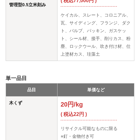
( 税込77,000円 )
管理型0.5立米刻み
ケイカル、スレート、コロニアル、
瓦、サイディング、フランジ、ダク
ト、バルブ、パッキン、ガスケッ
ト、シール材、接手、削りカス、粉
塵、ロックウール、吹き付け材、仕
上塗材カス、珪藻土
単一品目
品目
単価など
木くず
20円/kg
( 税込22円 )
リサイクル可能なものに限る
※釘・金物付き可