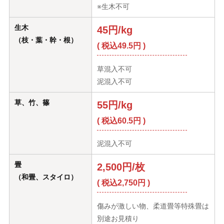
※生木不可
生木
45円/kg
（枝・葉・幹・根）
( 税込49.5円 )
草混入不可
泥混入不可
草、竹、篠
55円/kg
( 税込60.5円 )
泥混入不可
畳
2,500円/枚
（和畳、スタイロ）
( 税込2,750円 )
傷みが激しい物、柔道畳等特殊畳は
別途お見積り