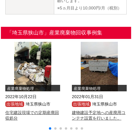
願いします。
※5ヵ月目より10,000円/月（税別）
「埼玉県狭山市」産業廃棄物回収事例集
産業廃棄物処理
産業廃棄物処理
2022年10月22日
2022年01月31日
出張地域
埼玉県狭山市
出張地域
埼玉県狭山市
住宅建設現場での定期産廃回
建物建設予定地への産廃用コ
収処分
ンテナ設置を行いました。