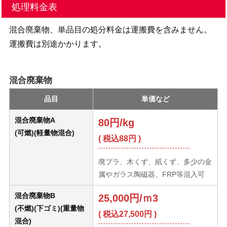
処理料金表
混合廃棄物、単品目の処分料金は運搬費を含みません。
運搬費は別途かかります。
混合廃棄物
品目
単価など
混合廃棄物A
80円/kg
(可燃)(軽量物混合)
( 税込88円 )
廃プラ、木くず、紙くず、多少の金
属やガラス陶磁器、FRP等混入可
混合廃棄物B
25,000円/ｍ3
(不燃)(下ゴミ)(重量物
( 税込27,500円 )
混合)