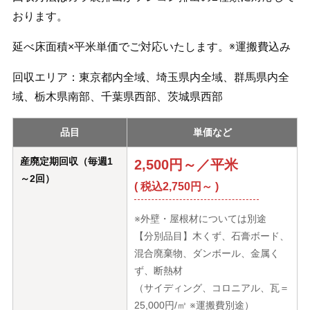
おります。
延べ床面積×平米単価でご対応いたします。※運搬費込み
回収エリア：東京都内全域、埼玉県内全域、群馬県内全
域、栃木県南部、千葉県西部、茨城県西部
品目
単価など
産廃定期回収（毎週1
2,500円～／平米
～2回）
( 税込2,750円～ )
※外壁・屋根材については別途
【分別品目】木くず、石膏ボード、
混合廃棄物、ダンボール、金属く
ず、断熱材
（サイディング、コロニアル、瓦＝
25,000円/㎥ ※運搬費別途）