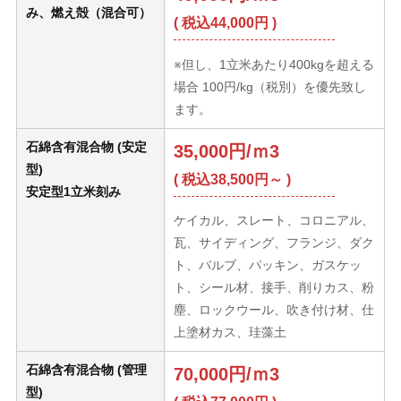
み、燃え殻（混合可）
( 税込44,000円 )
※但し、1立米あたり400kgを超える
場合 100円/kg（税別）を優先致し
ます。
石綿含有混合物 (安定
35,000円/ｍ3
型)
( 税込38,500円～ )
安定型1立米刻み
ケイカル、スレート、コロニアル、
瓦、サイディング、フランジ、ダク
ト、バルブ、パッキン、ガスケッ
ト、シール材、接手、削りカス、粉
塵、ロックウール、吹き付け材、仕
上塗材カス、珪藻土
石綿含有混合物 (管理
70,000円/ｍ3
型)