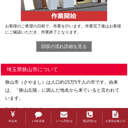
お客様のご希望の日程で、作業を行います。作業完了後はお客様
にご確認いただき、作業終了となります。
回収の流れ詳細を見る
埼玉県狭山市について
狭山市（さやまし）は人口約15万5千人の市です。由来
は、「狭山丘陵」に因んだ地名から来ていると言われて
います。
狭山の観光スポット
市内では、関東三大七祭りの一つである入間川の七夕祭
料金表
LINE見積
メール問合せ
電話問合せ
お客様台帳入力
りが開催されます。歴史と伝統に育まれた夏の風物詩