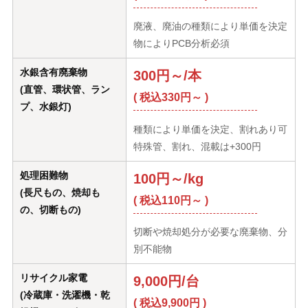
廃液、廃油の種類により単価を決定
物によりPCB分析必須
水銀含有廃棄物
300円～/本
(直管、環状管、ラン
( 税込330円～ )
プ、水銀灯)
種類により単価を決定、割れあり可
特殊管、割れ、混載は+300円
処理困難物
100円～/kg
(長尺もの、焼却も
( 税込110円～ )
の、切断もの)
切断や焼却処分が必要な廃棄物、分
別不能物
リサイクル家電
9,000円/台
(冷蔵庫・洗濯機・乾
( 税込9,900円 )