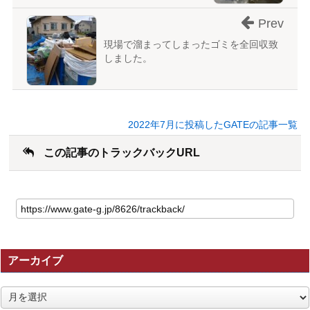
Prev
現場で溜まってしまったゴミを全回収致
しました。
2022年7月に投稿したGATEの記事一覧
この記事のトラックバックURL
こ
の
記
事
の
アーカイブ
ト
ラ
ッ
ア
ク
ー