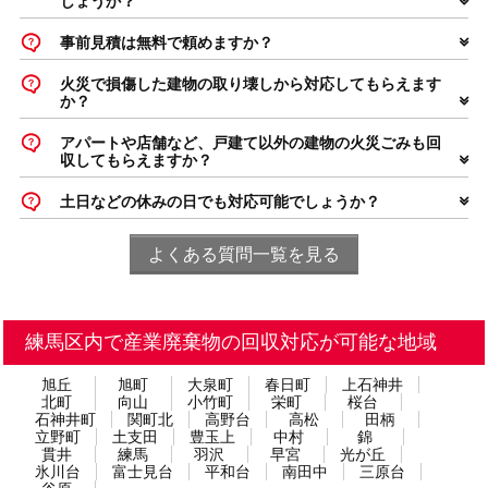
しょうか？
事前見積は無料で頼めますか？
火災で損傷した建物の取り壊しから対応してもらえます
か？
アパートや店舗など、戸建て以外の建物の火災ごみも回
収してもらえますか？
土日などの休みの日でも対応可能でしょうか？
よくある質問一覧を見る
練馬区内で産業廃棄物の回収対応が可能な地域
旭丘
旭町
大泉町
春日町
上石神井
北町
向山
小竹町
栄町
桜台
石神井町
関町北
高野台
高松
田柄
立野町
土支田
豊玉上
中村
錦
貫井
練馬
羽沢
早宮
光が丘
氷川台
富士見台
平和台
南田中
三原台