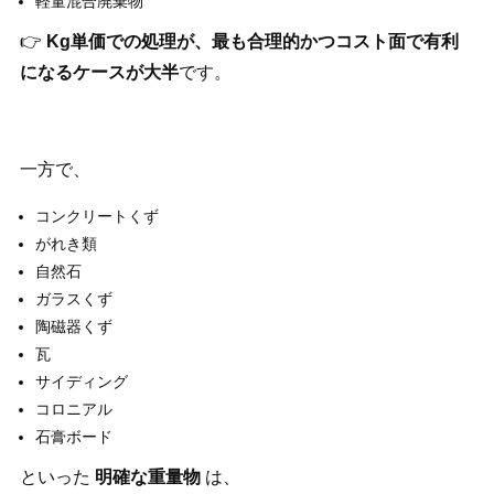
軽量混合廃棄物
👉
Kg
単価での処理が、最も合理的かつコスト面で有利
になるケースが大半
です。
一方で、
コンクリートくず
がれき類
自然石
ガラスくず
陶磁器くず
瓦
サイディング
コロニアル
石膏ボード
といった
明確な重量物
は、