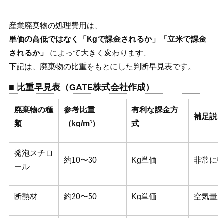
産業廃棄物の処理費用は、
単価の高低ではなく「Kgで課金されるか」「立米で課金
されるか」
によって大きく変わります。
下記は、廃棄物の比重をもとにした判断早見表です。
■ 比重早見表（GATE株式会社作成）
廃棄物の種
参考比重
有利な課金方
補足説
類
（kg/m³）
式
発泡スチロ
約10〜30
Kg単価
非常に
ール
断熱材
約20〜50
Kg単価
空気量