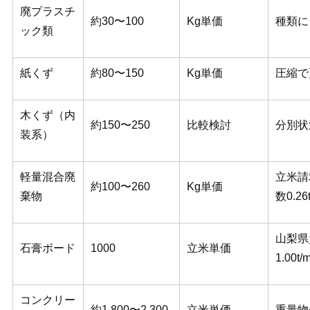
廃プラスチ
約30〜100
Kg単価
種類に
ック類
紙くず
約80〜150
Kg単価
圧縮で
木くず（内
約150〜250
比較検討
分別状
装系）
軽量混合廃
立米請
約100〜260
Kg単価
棄物
数0.26
山梨県
石膏ボード
1000
立米単価
1.00
コンクリー
約1,800〜2,300
立米単価
重量物