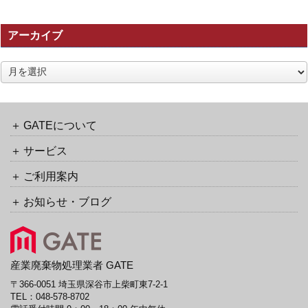
事
の
アーカイブ
ト
ラ
ッ
ア
ク
ー
バ
カ
ッ
イ
ク
ブ
GATEについて
URL
サービス
ご利用案内
お知らせ・ブログ
産業廃棄物処理業者 GATE
〒366-0051 埼玉県深谷市上柴町東7-2-1
TEL：
048-578-8702