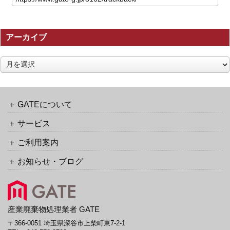
記
事
の
アーカイブ
ト
ラ
ッ
ア
ク
ー
バ
カ
ッ
イ
ク
ブ
GATEについて
URL
サービス
ご利用案内
お知らせ・ブログ
産業廃棄物処理業者 GATE
〒366-0051 埼玉県深谷市上柴町東7-2-1