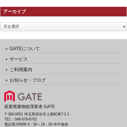
事
の
アーカイブ
ト
ラ
ッ
ア
ク
ー
バ
カ
ッ
イ
ク
ブ
GATEについて
URL
サービス
ご利用案内
お知らせ・ブログ
産業廃棄物処理業者 GATE
〒366-0051 埼玉県深谷市上柴町東7-2-1
TEL：
048-578-8702
電話受付時間 9：00～18：00 年中無休