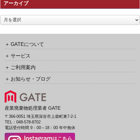
アーカイブ
ト
ラ
ッ
ア
ク
ー
バ
カ
ッ
イ
ク
ブ
GATEについて
URL
サービス
ご利用案内
お知らせ・ブログ
産業廃棄物処理業者 GATE
〒366-0051 埼玉県深谷市上柴町東7-2-1
TEL：
048-578-8702
電話受付時間 9：00～18：00 年中無休