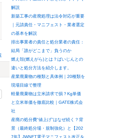
解説
新築工事の産廃処理は法令対応が重要
｜元請責任・マニフェスト・業者選定
の基本を解説
排出事業者の責任と処分業者の責任：
結局「誰がどこまで」負うのか
覧
燃え殻(燃えがら)とは？ばいじんとの
違いと処分方法を紹介します。
産業廃棄物の種類と具体例｜20種類を
現場目線で整理
軽量廃棄物は立米請求で損？Kg単価
と立米単価を徹底比較｜GATE株式会
社
産廃の処分費“値上げ”はなぜ続く？背
景（最終処分場・規制強化）と【202
7年】JWNET電子マニフェスト改正を