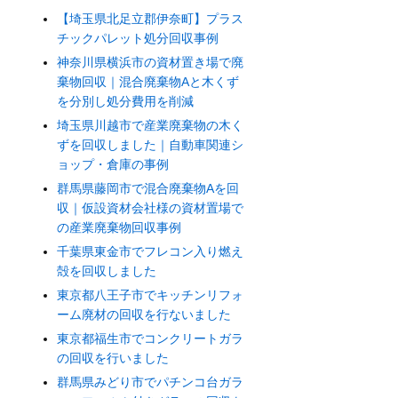
【埼玉県北足立郡伊奈町】プラス
チックパレット処分回収事例
神奈川県横浜市の資材置き場で廃
棄物回収｜混合廃棄物Aと木くず
を分別し処分費用を削減
埼玉県川越市で産業廃棄物の木く
ずを回収しました｜自動車関連シ
ョップ・倉庫の事例
群馬県藤岡市で混合廃棄物Aを回
収｜仮設資材会社様の資材置場で
の産業廃棄物回収事例
千葉県東金市でフレコン入り燃え
殻を回収しました
東京都八王子市でキッチンリフォ
ーム廃材の回収を行ないました
東京都福生市でコンクリートガラ
の回収を行いました
群馬県みどり市でパチンコ台ガラ