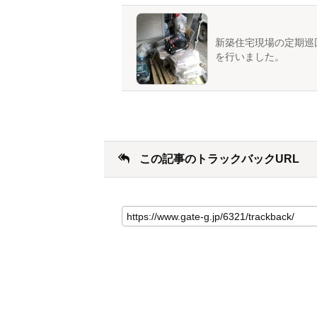
新築住宅現場の定期巡
を行いました。
この記事のトラックバックURL
こ
の
記
事
の
ト
ラ
ッ
ク