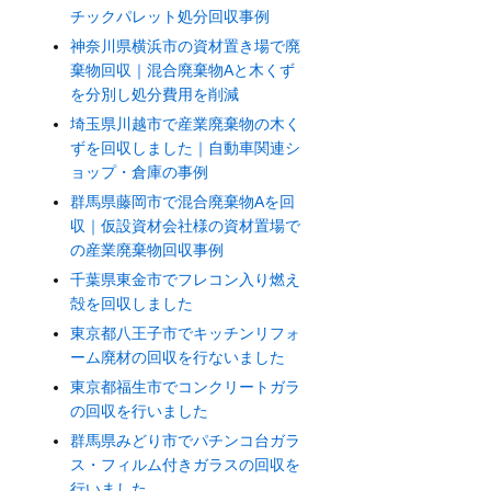
チックパレット処分回収事例
神奈川県横浜市の資材置き場で廃
棄物回収｜混合廃棄物Aと木くず
を分別し処分費用を削減
埼玉県川越市で産業廃棄物の木く
ずを回収しました｜自動車関連シ
ョップ・倉庫の事例
群馬県藤岡市で混合廃棄物Aを回
収｜仮設資材会社様の資材置場で
の産業廃棄物回収事例
千葉県東金市でフレコン入り燃え
殻を回収しました
東京都八王子市でキッチンリフォ
ーム廃材の回収を行ないました
東京都福生市でコンクリートガラ
の回収を行いました
群馬県みどり市でパチンコ台ガラ
ス・フィルム付きガラスの回収を
行いました