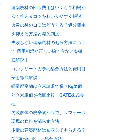
て
建築廃材の回収費用はいくら？相場や
安く抑えるコツをわかりやすく解説
火災の後のゴミはどうする？処分費用
を抑える方法と減免制度
失敗しない建築廃材の処分方法につい
て 費用相場や正しい捨て方などを徹
底解説！
コンクリートガラの処分方法と費用目
安を徹底解説
軽量廃棄物は立米請求で損？Kg単価
と立米単価を徹底比較｜GATE株式会
社
内装解体の廃棄物回収で、リフォーム
現場の負担を減らす方法
少量の建築廃材は回収してもらえる？
DIY廃材の正しい処分方法