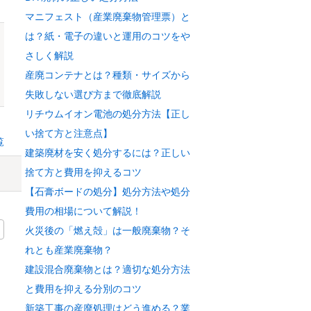
マニフェスト（産業廃棄物管理票）と
は？紙・電子の違いと運用のコツをや
さしく解説
産廃コンテナとは？種類・サイズから
失敗しない選び方まで徹底解説
リチウムイオン電池の処分方法【正し
い捨て方と注意点】
覧
建築廃材を安く処分するには？正しい
捨て方と費用を抑えるコツ
【石膏ボードの処分】処分方法や処分
費用の相場について解説！
火災後の「燃え殻」は一般廃棄物？そ
れとも産業廃棄物？
建設混合廃棄物とは？適切な処分方法
と費用を抑える分別のコツ
新築工事の産廃処理はどう進める？業