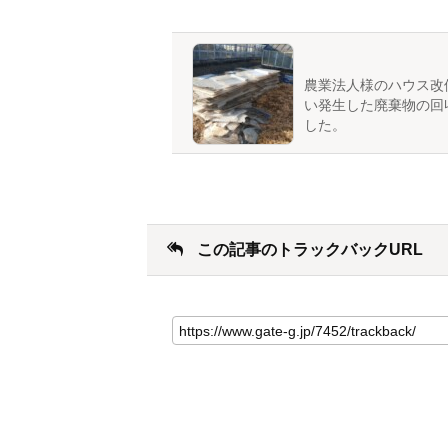
農業法人様のハウス改
い発生した廃棄物の回
した。
この記事のトラックバックURL
こ
の
記
事
の
ト
ラ
ッ