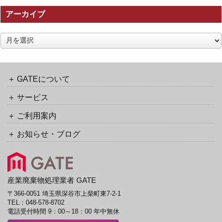
の
アーカイブ
ト
ラ
ッ
ア
ク
ー
バ
カ
ッ
イ
ク
ブ
GATEについて
URL
サービス
ご利用案内
お知らせ・ブログ
産業廃棄物処理業者 GATE
〒366-0051 埼玉県深谷市上柴町東7-2-1
TEL：
048-578-8702
電話受付時間 9：00～18：00 年中無休