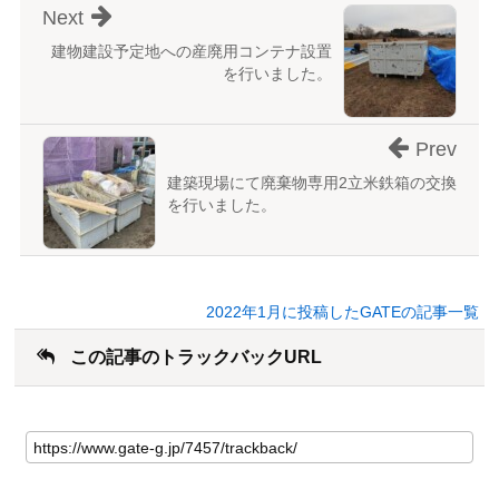
Next
建物建設予定地への産廃用コンテナ設置
を行いました。
Prev
建築現場にて廃棄物専用2立米鉄箱の交換
を行いました。
2022年1月に投稿したGATEの記事一覧
この記事のトラックバックURL
こ
の
記
事