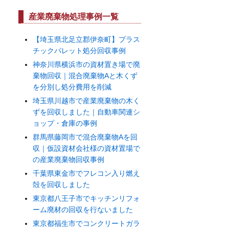
カ
イ
産業廃棄物処理事例一覧
ブ
【埼玉県北足立郡伊奈町】プラス
チックパレット処分回収事例
神奈川県横浜市の資材置き場で廃
棄物回収｜混合廃棄物Aと木くず
を分別し処分費用を削減
埼玉県川越市で産業廃棄物の木く
ずを回収しました｜自動車関連シ
ョップ・倉庫の事例
群馬県藤岡市で混合廃棄物Aを回
収｜仮設資材会社様の資材置場で
の産業廃棄物回収事例
千葉県東金市でフレコン入り燃え
殻を回収しました
東京都八王子市でキッチンリフォ
ーム廃材の回収を行ないました
東京都福生市でコンクリートガラ