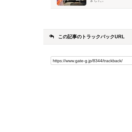
ました。
この記事のトラックバックURL
こ
の
記
事
の
ト
ラ
ッ
ク
バ
ッ
ク
URL