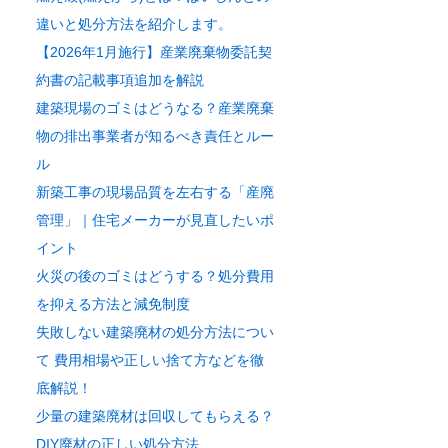
違いと処分方法を紹介します。
【2026年1月施行】産業廃棄物委託契
約書の記載事項追加を解説
建築現場のゴミはどうなる？産業廃棄
物の排出事業者が知るべき責任とルー
ル
新築工事の現場品質を左右する「産廃
管理」｜住宅メーカーが見直したいポ
イント
火災の後のゴミはどうする？処分費用
を抑える方法と減免制度
失敗しない建築廃材の処分方法につい
て 費用相場や正しい捨て方などを徹
底解説！
少量の建築廃材は回収してもらえる？
DIY廃材の正しい処分方法