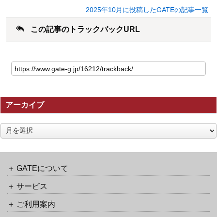
2025年10月に投稿したGATEの記事一覧
この記事のトラックバックURL
こ
の
記
事
の
アーカイブ
ト
ラ
ッ
ア
ク
ー
バ
カ
ッ
イ
ク
ブ
GATEについて
URL
サービス
ご利用案内