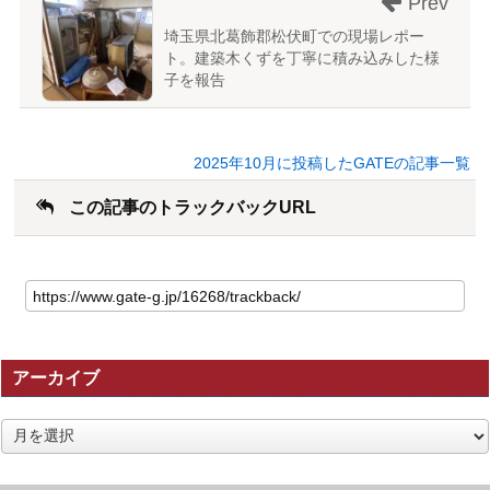
Prev
埼玉県北葛飾郡松伏町での現場レポー
ト。建築木くずを丁寧に積み込みした様
子を報告
2025年10月に投稿したGATEの記事一覧
この記事のトラックバックURL
こ
の
記
事
の
アーカイブ
ト
ラ
ッ
ア
ク
ー
バ
カ
ッ