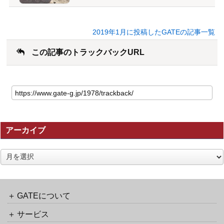
2019年1月に投稿したGATEの記事一覧
この記事のトラックバックURL
こ
の
記
事
の
アーカイブ
ト
ラ
ッ
ア
ク
ー
バ
カ
ッ
イ
ク
ブ
GATEについて
URL
サービス