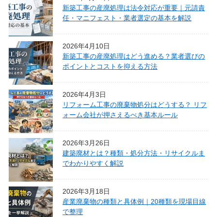
新築工事の産廃処理は法令対応が重要｜元請責
任・マニフェスト・業者選定の基本を解説
2026年4月10日
新築工事の産廃処理はどう進める？業者選びの
ポイントとコストを抑える方法
2026年4月3日
リフォーム工事の廃棄物処分はどうする？ リフ
ォーム会社が押さえるべき基本ルール
2026年3月26日
建築廃材とは？種類・処分方法・リサイクルま
でわかりやすく解説
2026年3月18日
産業廃棄物の種類と具体例｜20種類を現場目線
で整理