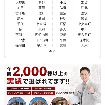
大谷田
興野
小台
加賀
加平
栗原
弘道
江北
古千谷
佐野
皿沼
鹿浜
島根
新田
神明
関原
千住
竹の塚
辰沼
中央本町
椿
東和
舎人
中川
西新井
西竹の塚
花畑
東六月町
一ツ家
日ノ出町
平野
保木間
保塚町
堀之内
宮城
六木
本木