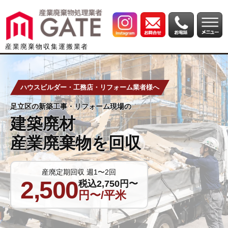
産業廃棄物収集運搬業者
ハウスビルダー・工務店・リフォーム業者様へ
足立区の新築工事・リフォーム現場の
建築廃材
産業廃棄物を回収
産廃定期回収 週1〜2回
2,500
税込2,750円〜
円〜/平米