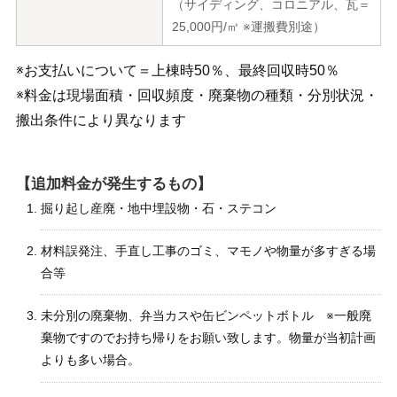
（サイディング、コロニアル、瓦＝
25,000円/㎥ ※運搬費別途）
※お支払いについて＝上棟時50％、最終回収時50％
※料金は現場面積・回収頻度・廃棄物の種類・分別状況・
搬出条件により異なります
【追加料金が発生するもの】
掘り起し産廃・地中埋設物・石・ステコン
材料誤発注、手直し工事のゴミ、マモノや物量が多すぎる場
合等
未分別の廃棄物、弁当カスや缶ビンペットボトル ※一般廃
棄物ですのでお持ち帰りをお願い致します。物量が当初計画
よりも多い場合。