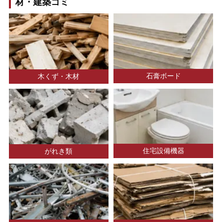
材・建築ゴミ
石膏ボード
木くず・木材
住宅設備機器
がれき類