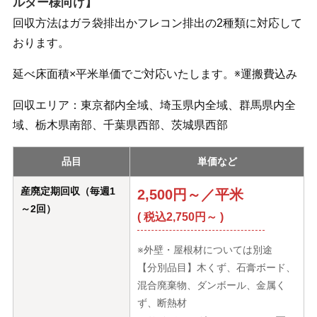
ルダー様向け】
回収方法はガラ袋排出かフレコン排出の2種類に対応して
おります。
延べ床面積×平米単価でご対応いたします。※運搬費込み
回収エリア：東京都内全域、埼玉県内全域、群馬県内全
域、栃木県南部、千葉県西部、茨城県西部
品目
単価など
産廃定期回収（毎週1
2,500円～／平米
～2回）
( 税込2,750円～ )
※外壁・屋根材については別途
【分別品目】木くず、石膏ボード、
混合廃棄物、ダンボール、金属く
ず、断熱材