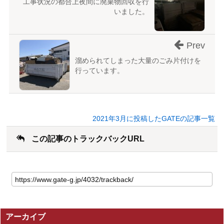
工事状況の都合上夜間に廃棄物回収を行
いました。
Prev
溜められてしまった大量のごみ片付けを
行っています。
2021年3月に投稿したGATEの記事一覧
この記事のトラックバックURL
こ
の
記
事
の
アーカイブ
ト