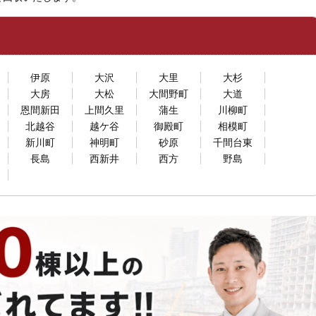
伊原
大沢
大里
大杉
大房
大松
大間野町
大道
恩間新田
上間久里
蒲生
川柳町
北越谷
越ケ谷
御殿町
相模町
新川町
神明町
砂原
千間台東
長島
西新井
西方
野島