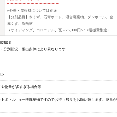
※外壁・屋根材については別途
【分別品目】木くず、石膏ボード、混合廃棄物、ダンボール、金
属くず、断熱材
（サイディング、コロニアル、瓦＝25,000円/㎥ ※運搬費別途）
時50％
類・分別状況・搬出条件により異なります
コン
ノや物量が多すぎる場合等
ットボトル ※一般廃棄物ですのでお持ち帰りをお願い致します。物量が