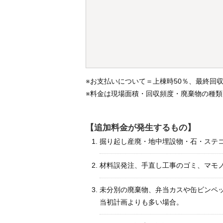
※お支払いについて＝上棟時50％、最終回収
※料金は現場面積・回収頻度・廃棄物の種
【追加料金が発生するもの】
掘り起し産廃・地中埋設物・石・ステ
材料誤発注、手直し工事のゴミ、マモ
未分別の廃棄物、弁当カスや缶ビンペ
当初計画よりも多い場合。