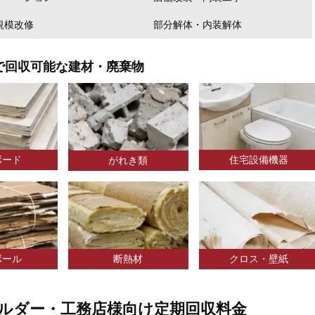
規模改修
部分解体・内装解体
で回収可能な建材・廃棄物
ボード
住宅設備機器
がれき類
ボール
断熱材
クロス・壁紙
ルダー・工務店様向け定期回収料金