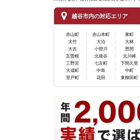
越谷市内の対応エリア
赤山町
赤山本町
東町
大竹
大泊
大林
大吉
小曽川
恩間
瓦曽根
北後谷
北川崎
三野宮
七左町
下間久里
大成町
中島
中町
登戸町
花田
東柳田町