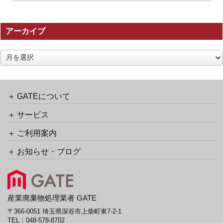
記
事
の
アーカイブ
ト
ラ
ッ
ア
ク
ー
バ
カ
ッ
イ
ク
ブ
GATEについて
URL
サービス
ご利用案内
お知らせ・ブログ
産業廃棄物処理業者 GATE
〒366-0051 埼玉県深谷市上柴町東7-2-1
TEL：
048-578-8702