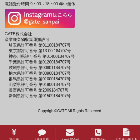
電話受付時間 9：00～18：00 年中無休
GATE株式会社
産業廃棄物収集運搬許可
埼玉県許可番号 第01100184707号
東京都許可番号 第13-00-184707号
神奈川県許可番号 第01400184707号
千葉県許可番号 第01200184707号
茨城県許可番号 第00801184707号
栃木県許可番号 第00900184707号
群馬県許可番号 第01000184707号
山梨県許可番号 第01900184707号
長野県許可番号 第2009184707号
新潟県許可番号 第01509184707号
Copyright©GATE All Rights Reserved.
料金表
LINE見積
メール問合せ
電話問合せ
お客様台帳入力