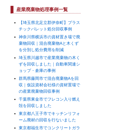
カ
イ
産業廃棄物処理事例一覧
ブ
【埼玉県北足立郡伊奈町】プラス
チックパレット処分回収事例
神奈川県横浜市の資材置き場で廃
棄物回収｜混合廃棄物Aと木くず
を分別し処分費用を削減
埼玉県川越市で産業廃棄物の木く
ずを回収しました｜自動車関連シ
ョップ・倉庫の事例
群馬県藤岡市で混合廃棄物Aを回
収｜仮設資材会社様の資材置場で
の産業廃棄物回収事例
千葉県東金市でフレコン入り燃え
殻を回収しました
東京都八王子市でキッチンリフォ
ーム廃材の回収を行ないました
東京都福生市でコンクリートガラ