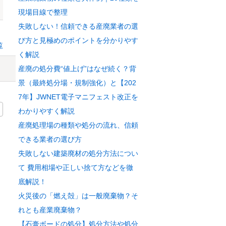
現場目線で整理
失敗しない！信頼できる産廃業者の選
び方と見極めのポイントを分かりやす
覧
く解説
産廃の処分費“値上げ”はなぜ続く？背
景（最終処分場・規制強化）と【202
7年】JWNET電子マニフェスト改正を
わかりやすく解説
産廃処理場の種類や処分の流れ、信頼
できる業者の選び方
失敗しない建築廃材の処分方法につい
て 費用相場や正しい捨て方などを徹
底解説！
火災後の「燃え殻」は一般廃棄物？そ
れとも産業廃棄物？
【石膏ボードの処分】処分方法や処分