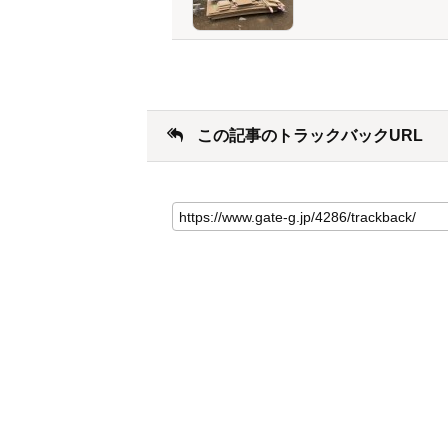
この記事のトラックバックURL
こ
の
記
事
の
ト
ラ
ッ
ク
バ
ッ
ク
URL